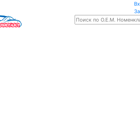
Вх
За